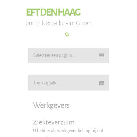
EFT DEN HAAG
Jan Erik & Eelko van Groen
Selecteer een pagina...
Toon zijbalk...
Werkgevers
Ziekteverzuim
U hebt er als werkgever belang bij dat